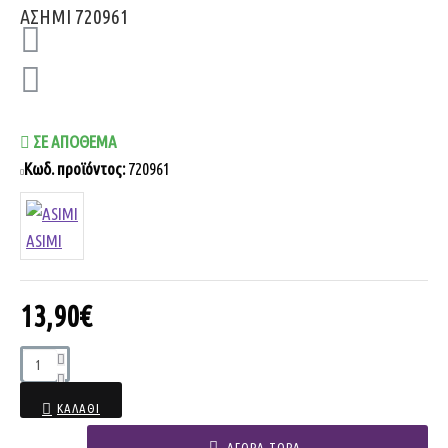
ΣΕ ΑΠΌΘΕΜΑ
Κωδ. προϊόντος:
720961
ASIMI
13,90€
ΚΑΛΆΘΙ
ΑΓΟΡΆ ΤΏΡΑ