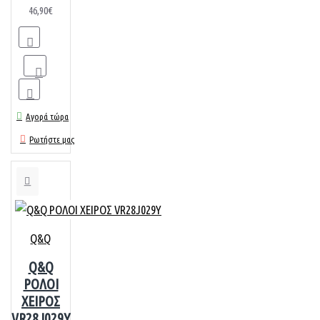
46,90€
Αγορά τώρα
Ρωτήστε μας
Q&Q
Q&Q
ΡΟΛΟΙ
ΧΕΙΡΟΣ
VR28J029Y