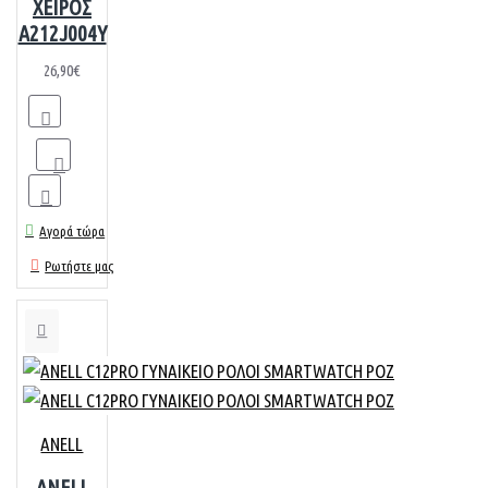
ΧΕΙΡΟΣ
A212J004Y
26,90€
Αγορά τώρα
Ρωτήστε μας
ANELL
ANELL