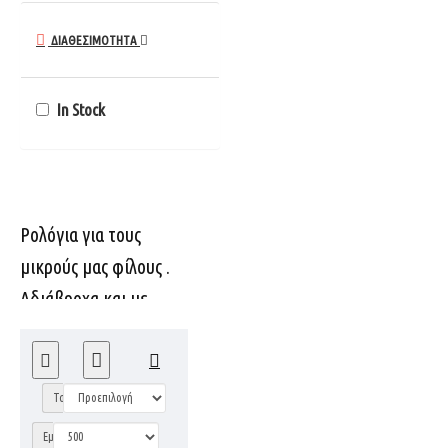
ΔΙΑΘΈΣΙΜΌΤΗΤΑ
In Stock
Ρολόγια για τους
μικρούς μας φίλους .
Αδιάβροχα και με
εγγύηση 2 έτη.
Παράδοση σε 1-3
εργάσιμες μέρες!
Ταξινόμηση:
Εμφάνιση: