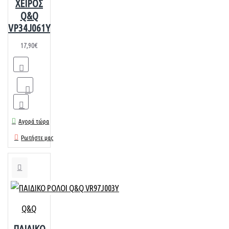
ΧΕΙΡΟΣ
Q&Q
VP34J061Y
17,90€
Αγορά τώρα
Ρωτήστε μας
Q&Q
ΠΑΙΔΙΚΟ