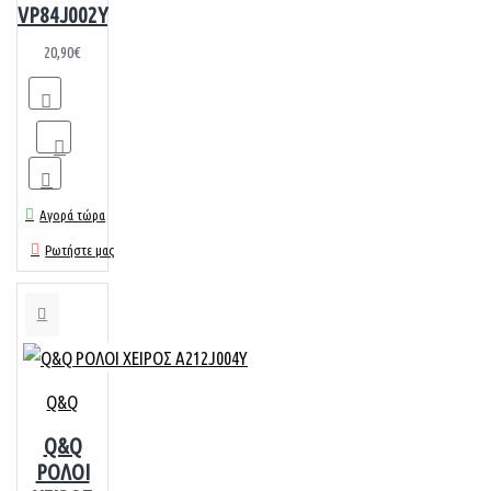
VP84J002Y
20,90€
Αγορά τώρα
Ρωτήστε μας
Q&Q
Q&Q
ΡΟΛΟΙ