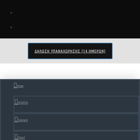
ΔΉΛΩΣΗ ΥΠΑΝΑΧΏΡΗΣΗΣ (14 ΗΜΕΡΏΝ)
Home
Wishlist
Compare
Email