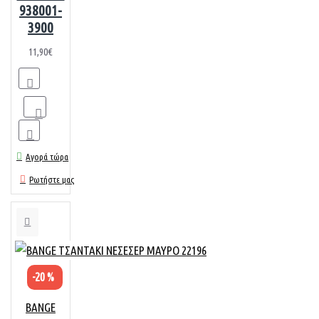
938001-
3900
11,90€
Αγορά τώρα
Ρωτήστε μας
-20 %
BANGE