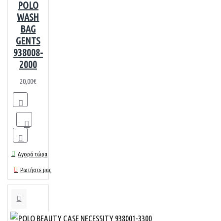
POLO
WASH
BAG
GENTS
938008-
2000
20,00€
Αγορά τώρα
Ρωτήστε μας