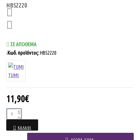
ΣΕ ΑΠΌΘΕΜΑ
Κωδ. προϊόντος:
HBS2220
TUMI
11,90€
ΚΑΛΆΘΙ
ΑΓΟΡΆ ΤΏΡΑ