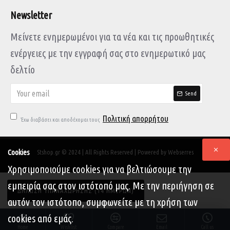
Newsletter
Μείνετε ενημερωμένοι για τα νέα και τις προωθητικές
ενέργειες με την εγγραφή σας στο ενημερωτικό μας
δελτίο
Send
Πολιτική απορρήτου
Έχω διαβάσει και αποδέχομαι τους
Cookies
Stshop.gr © 2024 | All Rights Reserved | Powered by Webserres
Χρησιμοποιούμε cookies για να βελτιώσουμε την
εμπειρία σας στον ιστότοπό μας. Με την περιήγηση σε
ΔΉΛΩΣΗ ΥΠΑΝΑΧΏΡΗΣΗΣ (14 ΗΜΕΡΏΝ)
αυτόν τον ιστότοπο, συμφωνείτε με τη χρήση των
cookies από εμάς.
Home
Wishlist
Compare
Email
Call us