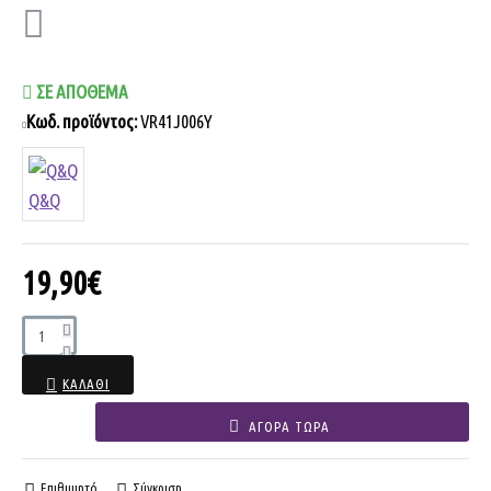
ΣΕ ΑΠΌΘΕΜΑ
Κωδ. προϊόντος:
VR41J006Y
Q&Q
19,90€
ΚΑΛΆΘΙ
ΑΓΟΡΆ ΤΏΡΑ
Επιθυμητό
Σύγκριση