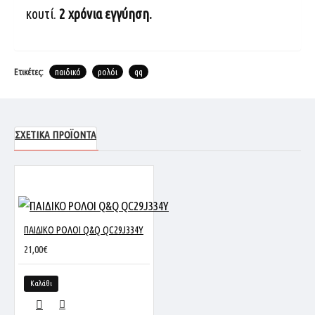
κουτί.
2 χρόνια εγγύηση.
Ετικέτες:
παιδικό
ρολόι
qq
ΣΧΕΤΙΚΆ ΠΡΟΪΌΝΤΑ
ΠΑΙΔΙΚΟ ΡΟΛΟΙ Q&Q QC29J334Y
21,00€
Καλάθι