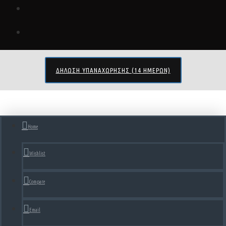
ΔΉΛΩΣΗ ΥΠΑΝΑΧΏΡΗΣΗΣ (14 ΗΜΕΡΏΝ)
Home
Wishlist
Compare
Email