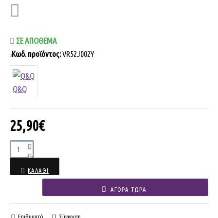
ΣΕ ΑΠΌΘΕΜΑ
Κωδ. προϊόντος:
VR52J002Y
Q&Q
25,90€
ΚΑΛΆΘΙ
ΑΓΟΡΆ ΤΏΡΑ
Επιθυμητό
Σύγκριση