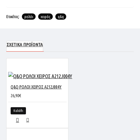
Ετικέτες:
ρολόι
χειρός
q&q
ΣΧΕΤΙΚΆ ΠΡΟΪΌΝΤΑ
Q&Q ΡΟΛΟΙ ΧΕΙΡΟΣ A212J004Y
26,90€
Καλάθι